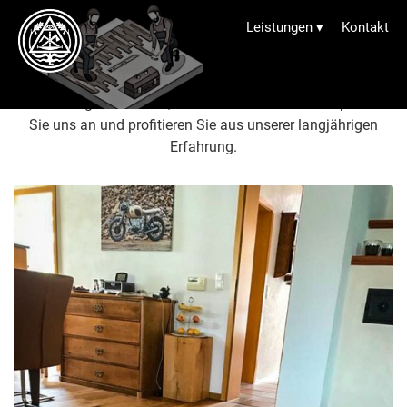
Holz- und Laminatböden
Leistungen
▾
Kontakt
Wir planen und verlegen jegliche Arten von schwimmenden
Bodenbelägen aus Holz, Laminat oder Linoleum. Sprechen
Sie uns an und profitieren Sie aus unserer langjährigen
Erfahrung.